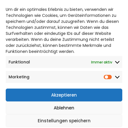
salzgitter@citylifemedien.de
Um dir ein optimales Erlebnis zu bieten, verwenden wir
Bruchtorwall 12
Technologien wie Cookies, um Geräteinformationen zu
38100 Braunschweig
speichern und/oder darauf zuzugreifen. Wenn du diesen
Telefon: 0531 387220 – 65
Technologien zustimmst, können wir Daten wie das
Surfverhalten oder eindeutige IDs auf dieser Website
verarbeiten. Wenn du deine Zustimmung nicht erteilst
DAS STADTMAGAZIN FÜR
oder zurückziehst, können bestimmte Merkmale und
SALZGITTER
Funktionen beeinträchtigt werden.
Funktional
Immer aktiv
Impressum
Datenschutzerklärung
Marketing
Cookie Richtlinie
Market
CITYLIFE! BEI FACEBOOK
Akzeptieren
Ablehnen
Einstellungen speichern