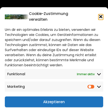
CITYLIFE!
Cookie-Zustimmung
verwalten
salzgitter@citylifemedien.de
Um dir ein optimales Erlebnis zu bieten, verwenden wir
Bruchtorwall 12
Technologien wie Cookies, um Geräteinformationen zu
38100 Braunschweig
speichern und/oder darauf zuzugreifen. Wenn du diesen
Telefon: 0531 387220 – 65
Technologien zustimmst, können wir Daten wie das
Surfverhalten oder eindeutige IDs auf dieser Website
verarbeiten. Wenn du deine Zustimmung nicht erteilst
DAS STADTMAGAZIN FÜR
oder zurückziehst, können bestimmte Merkmale und
SALZGITTER
Funktionen beeinträchtigt werden.
Funktional
Immer aktiv
Impressum
Datenschutzerklärung
Marketing
Cookie Richtlinie
Market
CITYLIFE! BEI FACEBOOK
Akzeptieren