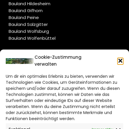
Bauland Hildesheim
Bauland Gifhorn
Bauland Peine
Bauland Salzgitter
Bauland Wolfsburg
Bauland Wolfenbüttel
CITYLIFE!
Cookie-Zustimmung
verwalten
salzgitter@citylifemedien.de
Um dir ein optimales Erlebnis zu bieten, verwenden wir
Bruchtorwall 12
Technologien wie Cookies, um Geräteinformationen zu
38100 Braunschweig
speichern und/oder darauf zuzugreifen. Wenn du diesen
Telefon: 0531 387220 – 65
Technologien zustimmst, können wir Daten wie das
Surfverhalten oder eindeutige IDs auf dieser Website
verarbeiten. Wenn du deine Zustimmung nicht erteilst
DAS STADTMAGAZIN FÜR
oder zurückziehst, können bestimmte Merkmale und
SALZGITTER
Funktionen beeinträchtigt werden.