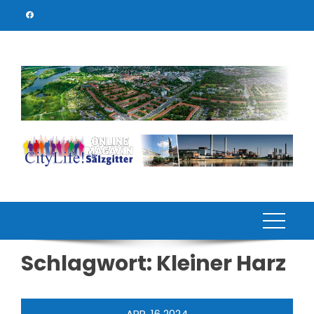
Skip
to
content
Schlagwort:
Kleiner Harz
APR.
16
2024