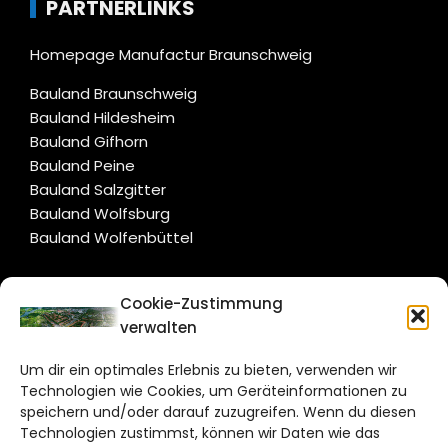
PARTNERLINKS
Homepage Manufactur Braunschweig
Bauland Braunschweig
Bauland Hildesheim
Bauland Gifhorn
Bauland Peine
Bauland Salzgitter
Bauland Wolfsburg
Bauland Wolfenbüttel
CITYLIFE!
Cookie-Zustimmung
verwalten
salzgitter@citylifemedien.de
Um dir ein optimales Erlebnis zu bieten, verwenden wir
Bruchtorwall 12
Technologien wie Cookies, um Geräteinformationen zu
38100 Braunschweig
speichern und/oder darauf zuzugreifen. Wenn du diesen
Telefon: 0531 387220 – 65
Technologien zustimmst, können wir Daten wie das