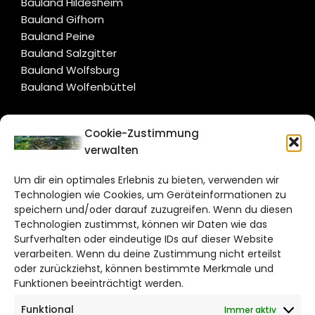
Bauland Hildesheim
Bauland Gifhorn
Bauland Peine
Bauland Salzgitter
Bauland Wolfsburg
Bauland Wolfenbüttel
CITYLIFE!
Cookie-Zustimmung
verwalten
salzgitter@citylifemedien.de
Um dir ein optimales Erlebnis zu bieten, verwenden wir
Bruchtorwall 12
Technologien wie Cookies, um Geräteinformationen zu
38100 Braunschweig
speichern und/oder darauf zuzugreifen. Wenn du diesen
Telefon: 0531 387220 – 65
Technologien zustimmst, können wir Daten wie das
Surfverhalten oder eindeutige IDs auf dieser Website
verarbeiten. Wenn du deine Zustimmung nicht erteilst
DAS STADTMAGAZIN FÜR
oder zurückziehst, können bestimmte Merkmale und
SALZGITTER
Funktionen beeinträchtigt werden.
Funktional
Immer aktiv