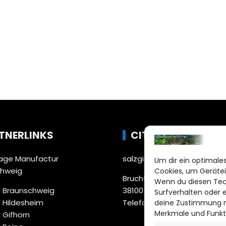
TNERLINKS
CITYLIFE!
ge Manufactur
salzgitter@citylifemedien.
Um dir ein optimales
chweig
Cookies, um Gerätei
Bruchtorwall 12
Wenn du diesen Tec
 Braunschweig
38100 Braunschweig
Surfverhalten oder 
 Hildesheim
Telefon: 0531 387220 – 65
deine Zustimmung ni
Merkmale und Funkt
 Gifhorn