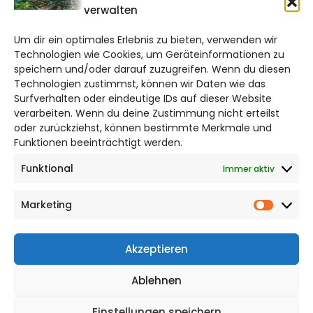
verwalten
salzgitter@citylifemedien.de
Um dir ein optimales Erlebnis zu bieten, verwenden wir
Bruchtorwall 12
Technologien wie Cookies, um Geräteinformationen zu
38100 Braunschweig
speichern und/oder darauf zuzugreifen. Wenn du diesen
Telefon: 0531 387220 – 65
Technologien zustimmst, können wir Daten wie das
Surfverhalten oder eindeutige IDs auf dieser Website
verarbeiten. Wenn du deine Zustimmung nicht erteilst
DAS STADTMAGAZIN FÜR
oder zurückziehst, können bestimmte Merkmale und
SALZGITTER
Funktionen beeinträchtigt werden.
Funktional
Immer aktiv
Impressum
Datenschutzerklärung
Marketing
Cookie Richtlinie
Market
CITYLIFE! BEI FACEBOOK
Akzeptieren
Ablehnen
Einstellungen speichern