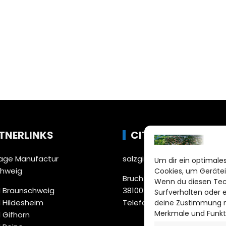
TNERLINKS
CITYLIFE!
ge Manufactur
salzgitter@citylifemedien.
Um dir ein optimales
chweig
Cookies, um Gerätei
Bruchtorwall 12
Wenn du diesen Tec
 Braunschweig
38100 Braunschweig
Surfverhalten oder 
 Hildesheim
Telefon: 0531 387220 – 65
deine Zustimmung ni
Merkmale und Funkt
 Gifhorn