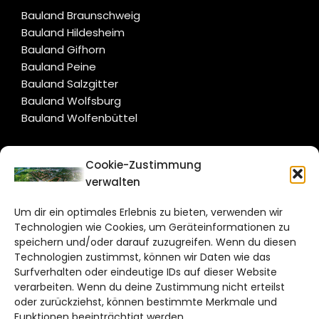
Bauland Braunschweig
Bauland Hildesheim
Bauland Gifhorn
Bauland Peine
Bauland Salzgitter
Bauland Wolfsburg
Bauland Wolfenbüttel
CITYLIFE!
Cookie-Zustimmung
verwalten
salzgitter@citylifemedien.de
Um dir ein optimales Erlebnis zu bieten, verwenden wir
Bruchtorwall 12
Technologien wie Cookies, um Geräteinformationen zu
38100 Braunschweig
speichern und/oder darauf zuzugreifen. Wenn du diesen
Telefon: 0531 387220 – 65
Technologien zustimmst, können wir Daten wie das
Surfverhalten oder eindeutige IDs auf dieser Website
verarbeiten. Wenn du deine Zustimmung nicht erteilst
DAS STADTMAGAZIN FÜR
oder zurückziehst, können bestimmte Merkmale und
SALZGITTER
Funktionen beeinträchtigt werden.