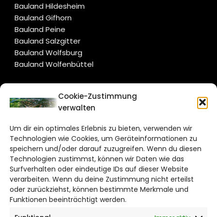
Bauland Hildesheim
Bauland Gifhorn
Bauland Peine
Bauland Salzgitter
Bauland Wolfsburg
Bauland Wolfenbüttel
CITYLIFE!
Cookie-Zustimmung
verwalten
salzgitter@citylifemedien.de
Um dir ein optimales Erlebnis zu bieten, verwenden wir
Bruchtorwall 12
Technologien wie Cookies, um Geräteinformationen zu
38100 Braunschweig
speichern und/oder darauf zuzugreifen. Wenn du diesen
Telefon: 0531 387220 – 65
Technologien zustimmst, können wir Daten wie das
Surfverhalten oder eindeutige IDs auf dieser Website
verarbeiten. Wenn du deine Zustimmung nicht erteilst
DAS STADTMAGAZIN FÜR
oder zurückziehst, können bestimmte Merkmale und
SALZGITTER
Funktionen beeinträchtigt werden.