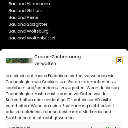
Bauland Hildesheim
Bauland Gifhorn
Bauland Peine
Bauland Salzgitter
Bauland Wolfsburg
Bauland Wolfenbüttel
CITYLIFE!
Cookie-Zustimmung
verwalten
salzgitter@citylifemedien.de
Um dir ein optimales Erlebnis zu bieten, verwenden wir
Bruchtorwall 12
Technologien wie Cookies, um Geräteinformationen zu
38100 Braunschweig
speichern und/oder darauf zuzugreifen. Wenn du diesen
Telefon: 0531 387220 – 65
Technologien zustimmst, können wir Daten wie das
Surfverhalten oder eindeutige IDs auf dieser Website
verarbeiten. Wenn du deine Zustimmung nicht erteilst
DAS STADTMAGAZIN FÜR
oder zurückziehst, können bestimmte Merkmale und
SALZGITTER
Funktionen beeinträchtigt werden.