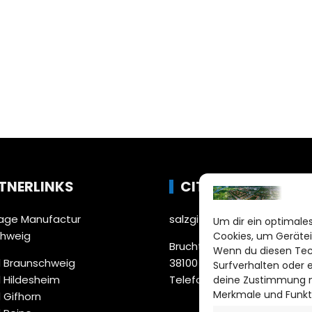
TNERLINKS
CITYLIFE!
ge Manufactur
salzgitter@citylifemedien.
Um dir ein optimales
chweig
Cookies, um Gerätei
Bruchtorwall 12
Wenn du diesen Tec
 Braunschweig
38100 Braunschweig
Surfverhalten oder 
 Hildesheim
Telefon: 0531 387220 – 65
deine Zustimmung ni
Merkmale und Funkt
 Gifhorn