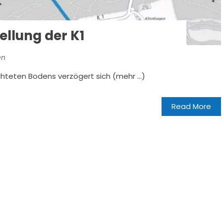
ellung der K1
en
chteten Bodens verzögert sich (mehr …)
Read More