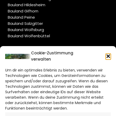
Bauland Hildesheim
Bauland Gifhorn
Bauland Peine
Bauland Salzgitter
Bauland Wolfsburg
Bauland Wolfenbüttel
CITYLIFE!
Cookie-Zustimmung
verwalten
salzgitter@citylifemedien.de
Um dir ein optimales Erlebnis zu bieten, verwenden wir
Bruchtorwall 12
Technologien wie Cookies, um Geräteinformationen zu
38100 Braunschweig
speichern und/oder darauf zuzugreifen. Wenn du diesen
Telefon: 0531 387220 – 65
Technologien zustimmst, können wir Daten wie das
Surfverhalten oder eindeutige IDs auf dieser Website
verarbeiten. Wenn du deine Zustimmung nicht erteilst
DAS STADTMAGAZIN FÜR
oder zurückziehst, können bestimmte Merkmale und
SALZGITTER
Funktionen beeinträchtigt werden.