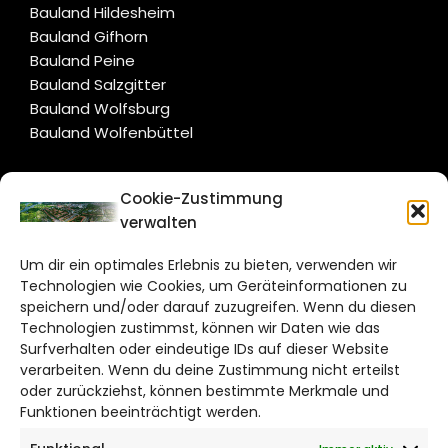
Bauland Hildesheim
Bauland Gifhorn
Bauland Peine
Bauland Salzgitter
Bauland Wolfsburg
Bauland Wolfenbüttel
CITYLIFE!
Cookie-Zustimmung
verwalten
salzgitter@citylifemedien.de
Um dir ein optimales Erlebnis zu bieten, verwenden wir
Bruchtorwall 12
Technologien wie Cookies, um Geräteinformationen zu
38100 Braunschweig
speichern und/oder darauf zuzugreifen. Wenn du diesen
Telefon: 0531 387220 – 65
Technologien zustimmst, können wir Daten wie das
Surfverhalten oder eindeutige IDs auf dieser Website
verarbeiten. Wenn du deine Zustimmung nicht erteilst
DAS STADTMAGAZIN FÜR
oder zurückziehst, können bestimmte Merkmale und
SALZGITTER
Funktionen beeinträchtigt werden.