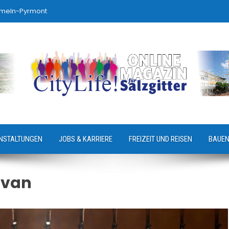
ameln-Pyrmont
NSTALTUNGEN
JOBS & KARRIERE
FREIZEIT UND REISEN
BAUEN
avan