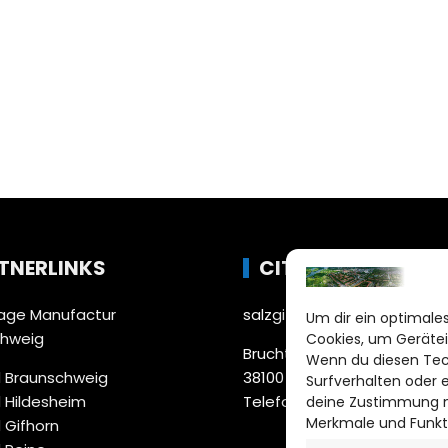
TNERLINKS
CITYLIFE!
ge Manufactur
salzgitter@citylifemedien.
Um dir ein optimales
chweig
Cookies, um Gerätei
Bruchtorwall 12
Wenn du diesen Tec
 Braunschweig
38100 Braunschweig
Surfverhalten oder 
 Hildesheim
Telefon: 0531 387220 – 65
deine Zustimmung ni
Merkmale und Funkt
 Gifhorn