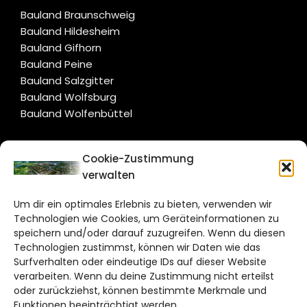
Bauland Braunschweig
Bauland Hildesheim
Bauland Gifhorn
Bauland Peine
Bauland Salzgitter
Bauland Wolfsburg
Bauland Wolfenbüttel
CITYLIFE!
Cookie-Zustimmung
verwalten
salzgitter@citylifemedien.de
Um dir ein optimales Erlebnis zu bieten, verwenden wir
Bruchtorwall 12
Technologien wie Cookies, um Geräteinformationen zu
38100 Braunschweig
speichern und/oder darauf zuzugreifen. Wenn du diesen
Telefon: 0531 387220 – 65
Technologien zustimmst, können wir Daten wie das
Surfverhalten oder eindeutige IDs auf dieser Website
verarbeiten. Wenn du deine Zustimmung nicht erteilst
DAS STADTMAGAZIN FÜR
oder zurückziehst, können bestimmte Merkmale und
SALZGITTER
Funktionen beeinträchtigt werden.