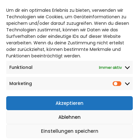
salzgitter@citylifemedien.de
Um dir ein optimales Erlebnis zu bieten, verwenden wir
Bruchtorwall 12
Technologien wie Cookies, um Geräteinformationen zu
38100 Braunschweig
speichern und/oder darauf zuzugreifen. Wenn du diesen
Telefon: 0531 387220 – 65
Technologien zustimmst, können wir Daten wie das
Surfverhalten oder eindeutige IDs auf dieser Website
verarbeiten. Wenn du deine Zustimmung nicht erteilst
DAS STADTMAGAZIN FÜR
oder zurückziehst, können bestimmte Merkmale und
SALZGITTER
Funktionen beeinträchtigt werden.
Funktional
Immer aktiv
Impressum
Datenschutzerklärung
Marketing
Cookie Richtlinie
Market
CITYLIFE! BEI FACEBOOK
Akzeptieren
Ablehnen
Einstellungen speichern