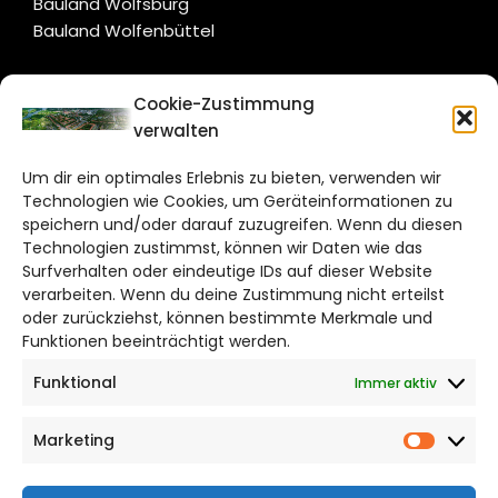
Bauland Wolfsburg
Bauland Wolfenbüttel
CITYLIFE!
Cookie-Zustimmung
verwalten
salzgitter@citylifemedien.de
Um dir ein optimales Erlebnis zu bieten, verwenden wir
Bruchtorwall 12
Technologien wie Cookies, um Geräteinformationen zu
38100 Braunschweig
speichern und/oder darauf zuzugreifen. Wenn du diesen
Technologien zustimmst, können wir Daten wie das
Telefon: 0531 387220 – 65
Surfverhalten oder eindeutige IDs auf dieser Website
verarbeiten. Wenn du deine Zustimmung nicht erteilst
DAS STADTMAGAZIN FÜR
oder zurückziehst, können bestimmte Merkmale und
SALZGITTER
Funktionen beeinträchtigt werden.
Funktional
Immer aktiv
Impressum
Datenschutzerklärung
Marketing
Cookie Richtlinie
Market