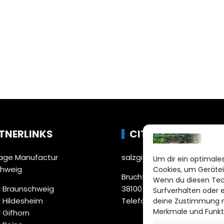
TNERLINKS
CITYLIFE!
ge Manufactur
salzgitter@citylifemedien.
Um dir ein optimales
chweig
Cookies, um Gerätei
Bruchtorwall 12
Wenn du diesen Tec
 Braunschweig
38100 Braunschweig
Surfverhalten oder 
 Hildesheim
Telefon: 0531 387220 – 65
deine Zustimmung ni
Merkmale und Funkt
 Gifhorn