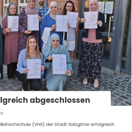
lgreich abgeschlossen
en
kshochschule (VHS) der Stadt Salzgitter erfolgreich