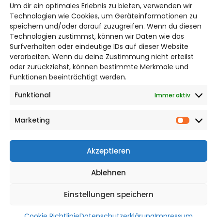
Um dir ein optimales Erlebnis zu bieten, verwenden wir
Bruchtorwall 12
Technologien wie Cookies, um Geräteinformationen zu
38100 Braunschweig
speichern und/oder darauf zuzugreifen. Wenn du diesen
Technologien zustimmst, können wir Daten wie das
Telefon: 0531 387220 – 65
Surfverhalten oder eindeutige IDs auf dieser Website
verarbeiten. Wenn du deine Zustimmung nicht erteilst
DAS STADTMAGAZIN FÜR
oder zurückziehst, können bestimmte Merkmale und
SALZGITTER
Funktionen beeinträchtigt werden.
Funktional
Immer aktiv
Impressum
Datenschutzerklärung
Marketing
Cookie Richtlinie
Market
CITYLIFE! BEI FACEBOOK
Akzeptieren
Ablehnen
Einstellungen speichern
WordPress Theme |
Viral
by HashThemes
Cookie Richtlinie
Datenschutzerklärung
Impressum