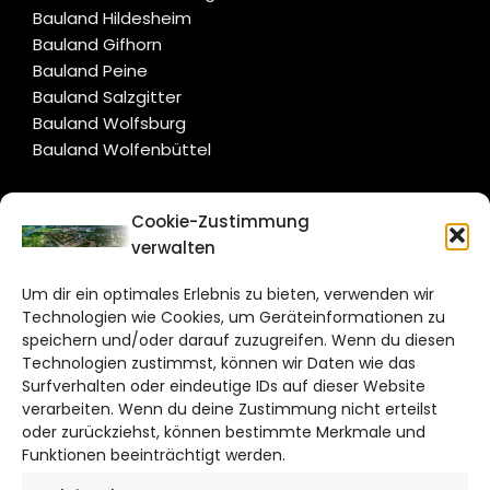
Bauland Hildesheim
Bauland Gifhorn
Bauland Peine
Bauland Salzgitter
Bauland Wolfsburg
Bauland Wolfenbüttel
CITYLIFE!
Cookie-Zustimmung
verwalten
salzgitter@citylifemedien.de
Um dir ein optimales Erlebnis zu bieten, verwenden wir
Bruchtorwall 12
Technologien wie Cookies, um Geräteinformationen zu
38100 Braunschweig
speichern und/oder darauf zuzugreifen. Wenn du diesen
Technologien zustimmst, können wir Daten wie das
Telefon: 0531 387220 – 65
Surfverhalten oder eindeutige IDs auf dieser Website
verarbeiten. Wenn du deine Zustimmung nicht erteilst
DAS STADTMAGAZIN FÜR
oder zurückziehst, können bestimmte Merkmale und
SALZGITTER
Funktionen beeinträchtigt werden.