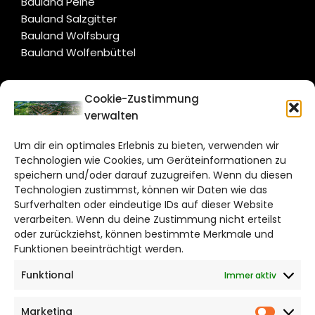
Bauland Peine
Bauland Salzgitter
Bauland Wolfsburg
Bauland Wolfenbüttel
CITYLIFE!
Cookie-Zustimmung
verwalten
salzgitter@citylifemedien.de
Um dir ein optimales Erlebnis zu bieten, verwenden wir
Bruchtorwall 12
Technologien wie Cookies, um Geräteinformationen zu
38100 Braunschweig
speichern und/oder darauf zuzugreifen. Wenn du diesen
Telefon: 0531 387220 – 65
Technologien zustimmst, können wir Daten wie das
Surfverhalten oder eindeutige IDs auf dieser Website
verarbeiten. Wenn du deine Zustimmung nicht erteilst
DAS STADTMAGAZIN FÜR
oder zurückziehst, können bestimmte Merkmale und
SALZGITTER
Funktionen beeinträchtigt werden.
Funktional
Immer aktiv
Impressum
Datenschutzerklärung
Marketing
Cookie Richtlinie