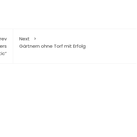
rev
Next
ers
Gärtnern ohne Torf mit Erfolg
ic“