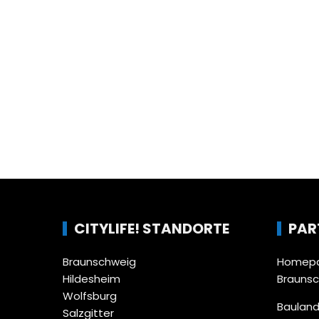
CITYLIFE! STANDORTE
PAR
Braunschweig
Homepa
Hildesheim
Brauns
Wolfsburg
Bauland
Salzgitter