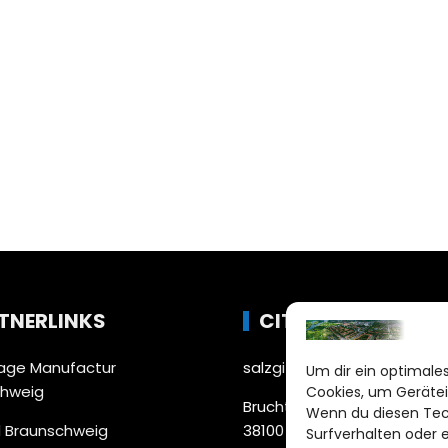
TNERLINKS
CITYLIFE!
ge Manufactur
salzgitter@citylifemedien.
Um dir ein optimales
chweig
Cookies, um Gerätei
Bruchtorwall 12
Wenn du diesen Tec
 Braunschweig
38100 Braunschweig
Surfverhalten oder 