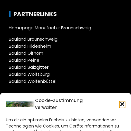
PARTNERLINKS
Homepage Manufactur Braunschweig
Bauland Braunschweig
Bauland Hildesheim
Bauland Gifhorn
Bauland Peine
Bauland Salzgitter
Bauland Wolfsburg
Bauland Wolfenbüttel
CITYLIFE!
Cookie-Zustimmung
verwalten
salzgitter@citylifemedien.de
Um dir ein optimales Erlebnis zu bieten, verwenden wir
Bruchtorwall 12
Technologien wie Cookies, um Geräteinformationen zu