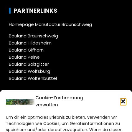
PARTNERLINKS
Homepage Manufactur Braunschweig
Bauland Braunschweig
Bauland Hildesheim
Bauland Gifhorn
Bauland Peine
Bauland Salzgitter
Bauland Wolfsburg
Bauland Wolfenbüttel
CITYLIFE!
Cookie-Zustimmung
verwalten
salzgitter@citylifemedien.de
Um dir ein optimales Erlebnis zu bieten, verwenden wir
Bruchtorwall 12
Technologien wie Cookies, um Geräteinformationen zu
38100 Braunschweig
speichern und/oder darauf zuzugreifen. Wenn du diesen