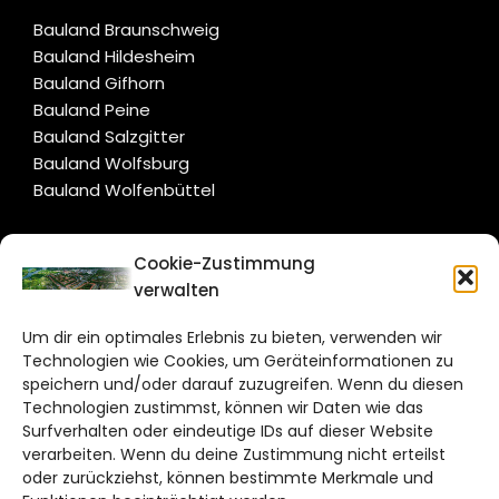
Bauland Braunschweig
Bauland Hildesheim
Bauland Gifhorn
Bauland Peine
Bauland Salzgitter
Bauland Wolfsburg
Bauland Wolfenbüttel
CITYLIFE!
Cookie-Zustimmung
verwalten
salzgitter@citylifemedien.de
Um dir ein optimales Erlebnis zu bieten, verwenden wir
Bruchtorwall 12
Technologien wie Cookies, um Geräteinformationen zu
38100 Braunschweig
speichern und/oder darauf zuzugreifen. Wenn du diesen
Technologien zustimmst, können wir Daten wie das
Telefon: 0531 387220 – 65
Surfverhalten oder eindeutige IDs auf dieser Website
verarbeiten. Wenn du deine Zustimmung nicht erteilst
DAS STADTMAGAZIN FÜR
oder zurückziehst, können bestimmte Merkmale und