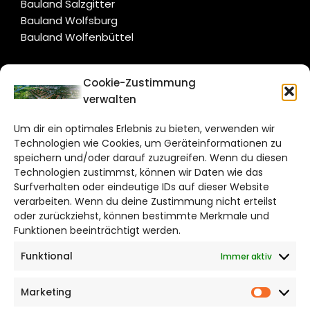
Bauland Salzgitter
Bauland Wolfsburg
Bauland Wolfenbüttel
CITYLIFE!
Cookie-Zustimmung
verwalten
salzgitter@citylifemedien.de
Um dir ein optimales Erlebnis zu bieten, verwenden wir
Bruchtorwall 12
Technologien wie Cookies, um Geräteinformationen zu
38100 Braunschweig
speichern und/oder darauf zuzugreifen. Wenn du diesen
Technologien zustimmst, können wir Daten wie das
Telefon: 0531 387220 – 65
Surfverhalten oder eindeutige IDs auf dieser Website
verarbeiten. Wenn du deine Zustimmung nicht erteilst
DAS STADTMAGAZIN FÜR
oder zurückziehst, können bestimmte Merkmale und
SALZGITTER
Funktionen beeinträchtigt werden.
Funktional
Immer aktiv
Impressum
Datenschutzerklärung
Marketing
Cookie Richtlinie
Market