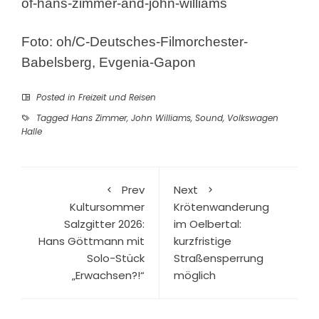
of-hans-zimmer-and-john-williams
Foto: oh/C-Deutsches-Filmorchester-
Babelsberg, Evgenia-Gapon
Posted in
Freizeit und Reisen
Tagged
Hans Zimmer
,
John Williams
,
Sound
,
Volkswagen
Halle
Prev
Next
Kultursommer
Krötenwanderung
Salzgitter 2026:
im Oelbertal:
Hans Göttmann mit
kurzfristige
Solo-Stück
Straßensperrung
„Erwachsen?!“
möglich