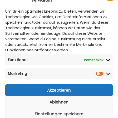
verwalten
salzgitter@citylifemedien.de
Um dir ein optimales Erlebnis zu bieten, verwenden wir
Bruchtorwall 12
Technologien wie Cookies, um Geräteinformationen zu
38100 Braunschweig
speichern und/oder darauf zuzugreifen. Wenn du diesen
Technologien zustimmst, können wir Daten wie das
Telefon: 0531 387220 – 65
Surfverhalten oder eindeutige IDs auf dieser Website
verarbeiten. Wenn du deine Zustimmung nicht erteilst
DAS STADTMAGAZIN FÜR
oder zurückziehst, können bestimmte Merkmale und
SALZGITTER
Funktionen beeinträchtigt werden.
Funktional
Immer aktiv
Impressum
Datenschutzerklärung
Marketing
Cookie Richtlinie
Market
CITYLIFE! BEI FACEBOOK
Akzeptieren
Ablehnen
Einstellungen speichern