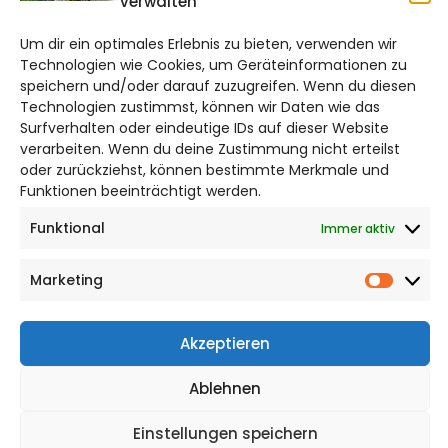
verwalten
Bruchtorwall 12
Um dir ein optimales Erlebnis zu bieten, verwenden wir
38100 Braunschweig
Technologien wie Cookies, um Geräteinformationen zu
Telefon: 0531 387220 – 65
speichern und/oder darauf zuzugreifen. Wenn du diesen
Technologien zustimmst, können wir Daten wie das
Surfverhalten oder eindeutige IDs auf dieser Website
DAS STADTMAGAZIN FÜR
verarbeiten. Wenn du deine Zustimmung nicht erteilst
SALZGITTER
oder zurückziehst, können bestimmte Merkmale und
Funktionen beeinträchtigt werden.
Impressum
Datenschutzerklärung
Funktional
Immer aktiv
Cookie Richtlinie
Marketing
Market
CITYLIFE! BEI FACEBOOK
Akzeptieren
Ablehnen
Einstellungen speichern
WordPress Theme |
Viral
by HashThemes