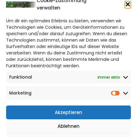
Cookie-Zustimmung
verwalten
salzgitter@citylifemedien.de
Um dir ein optimales Erlebnis zu bieten, verwenden wir
Bruchtorwall 12
Technologien wie Cookies, um Geräteinformationen zu
38100 Braunschweig
speichern und/oder darauf zuzugreifen. Wenn du diesen
Telefon: 0531 387220 – 65
Technologien zustimmst, können wir Daten wie das
Surfverhalten oder eindeutige IDs auf dieser Website
verarbeiten. Wenn du deine Zustimmung nicht erteilst
DAS STADTMAGAZIN FÜR
oder zurückziehst, können bestimmte Merkmale und
SALZGITTER
Funktionen beeinträchtigt werden.
Funktional
Immer aktiv
Impressum
Datenschutzerklärung
Marketing
Cookie Richtlinie
Market
CITYLIFE! BEI FACEBOOK
Akzeptieren
Ablehnen