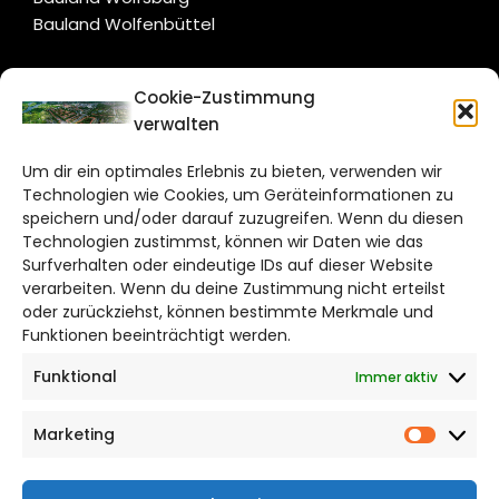
Bauland Wolfenbüttel
CITYLIFE!
Cookie-Zustimmung
verwalten
salzgitter@citylifemedien.de
Um dir ein optimales Erlebnis zu bieten, verwenden wir
Bruchtorwall 12
Technologien wie Cookies, um Geräteinformationen zu
38100 Braunschweig
speichern und/oder darauf zuzugreifen. Wenn du diesen
Technologien zustimmst, können wir Daten wie das
Telefon: 0531 387220 – 65
Surfverhalten oder eindeutige IDs auf dieser Website
verarbeiten. Wenn du deine Zustimmung nicht erteilst
DAS STADTMAGAZIN FÜR
oder zurückziehst, können bestimmte Merkmale und
SALZGITTER
Funktionen beeinträchtigt werden.
Funktional
Immer aktiv
Impressum
Datenschutzerklärung
Marketing
Cookie Richtlinie
Market
CITYLIFE! BEI FACEBOOK