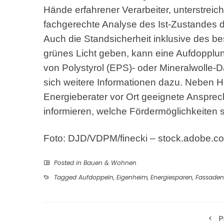
Hände erfahrener Verarbeiter, unterstreicht
fachgerechte Analyse des Ist-Zustande
Auch die Standsicherheit inklusive des 
grünes Licht geben, kann eine Aufdoppl
von Polystyrol (EPS)- oder Mineralwolle-
sich weitere Informationen dazu. Neben Ha
Energieberater vor Ort geeignete Anspre
informieren, welche Fördermöglichkeiten s
Foto: DJD/VDPM/finecki – stock.adobe.c
Posted in
Bauen & Wohnen
Tagged
Aufdoppeln
,
Eigenheim
,
Energiesparen
,
Fassade
P