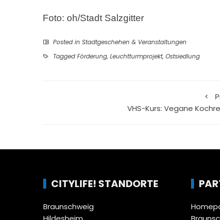
Foto: oh/Stadt Salzgitter
Posted in
Stadtgeschehen & Veranstaltungen
Tagged
Förderung
,
Leuchtturmprojekt
,
Ostsiedlung
P
VHS-Kurs: Vegane Kochre
CITYLIFE! STANDORTE
PAR
Braunschweig
Homepa
Hildesheim
Brauns