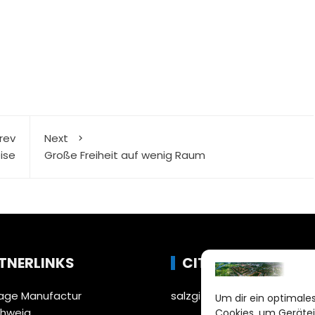
rev
Next
ise
Große Freiheit auf wenig Raum
TNERLINKS
CITYLIFE!
ge Manufactur
salzgitter@citylifemedien.
Um dir ein optimales
chweig
Cookies, um Gerätei