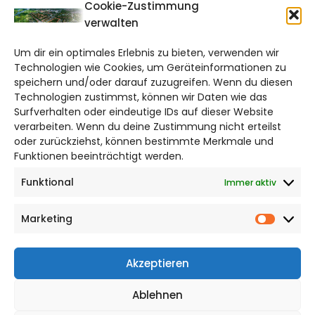
CITYLIFE!
Cookie-Zustimmung
verwalten
salzgitter@citylifemedien.de
Um dir ein optimales Erlebnis zu bieten, verwenden wir
Bruchtorwall 12
Technologien wie Cookies, um Geräteinformationen zu
38100 Braunschweig
speichern und/oder darauf zuzugreifen. Wenn du diesen
Technologien zustimmst, können wir Daten wie das
Telefon: 0531 387220 – 65
Surfverhalten oder eindeutige IDs auf dieser Website
verarbeiten. Wenn du deine Zustimmung nicht erteilst
DAS STADTMAGAZIN FÜR
oder zurückziehst, können bestimmte Merkmale und
SALZGITTER
Funktionen beeinträchtigt werden.
Funktional
Immer aktiv
Impressum
Datenschutzerklärung
Marketing
Cookie Richtlinie
Market
CITYLIFE! BEI FACEBOOK
Akzeptieren
Ablehnen