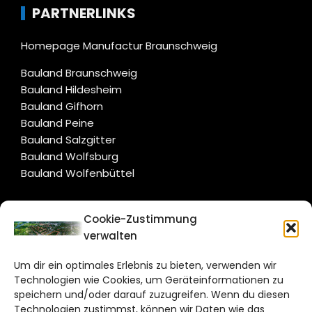
PARTNERLINKS
Homepage Manufactur Braunschweig
Bauland Braunschweig
Bauland Hildesheim
Bauland Gifhorn
Bauland Peine
Bauland Salzgitter
Bauland Wolfsburg
Bauland Wolfenbüttel
CITYLIFE!
Cookie-Zustimmung
verwalten
salzgitter@citylifemedien.de
Um dir ein optimales Erlebnis zu bieten, verwenden wir
Bruchtorwall 12
Technologien wie Cookies, um Geräteinformationen zu
38100 Braunschweig
speichern und/oder darauf zuzugreifen. Wenn du diesen
Technologien zustimmst, können wir Daten wie das
Telefon: 0531 387220 – 65