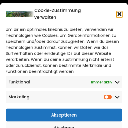
CITYLIFE!
Cookie-Zustimmung
verwalten
salzgitter@citylifemedien.de
Um dir ein optimales Erlebnis zu bieten, verwenden wir
Bruchtorwall 12
Technologien wie Cookies, um Geräteinformationen zu
38100 Braunschweig
speichern und/oder darauf zuzugreifen. Wenn du diesen
Technologien zustimmst, können wir Daten wie das
Telefon: 0531 387220 – 65
Surfverhalten oder eindeutige IDs auf dieser Website
verarbeiten. Wenn du deine Zustimmung nicht erteilst
DAS STADTMAGAZIN FÜR
oder zurückziehst, können bestimmte Merkmale und
SALZGITTER
Funktionen beeinträchtigt werden.
Funktional
Immer aktiv
Impressum
Datenschutzerklärung
Marketing
Cookie Richtlinie
Market
CITYLIFE! BEI FACEBOOK
Akzeptieren
Ablehnen