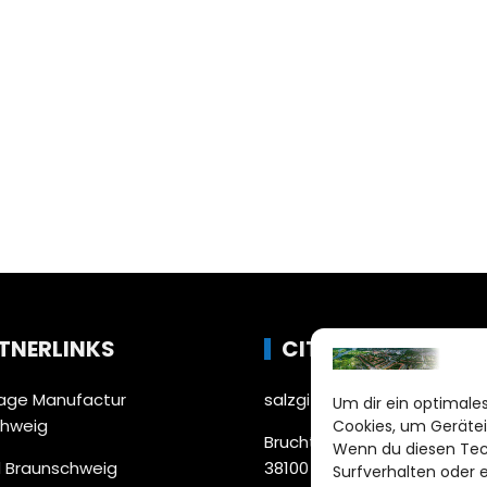
TNERLINKS
CITYLIFE!
ge Manufactur
salzgitter@citylifemedien.
Um dir ein optimales
chweig
Cookies, um Gerätei
Bruchtorwall 12
Wenn du diesen Tec
 Braunschweig
38100 Braunschweig
Surfverhalten oder 