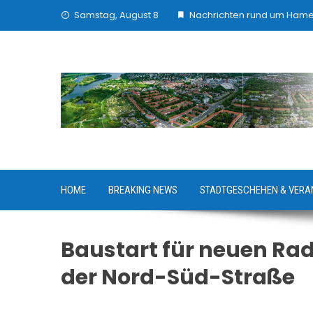
Skip
Samstag, August 8
Nachrichten rund um Ham
to
content
HOME
BREAKING NEWS
STADTGESCHEHEN & VERA
Baustart für neuen Ra
der Nord-Süd-Straße