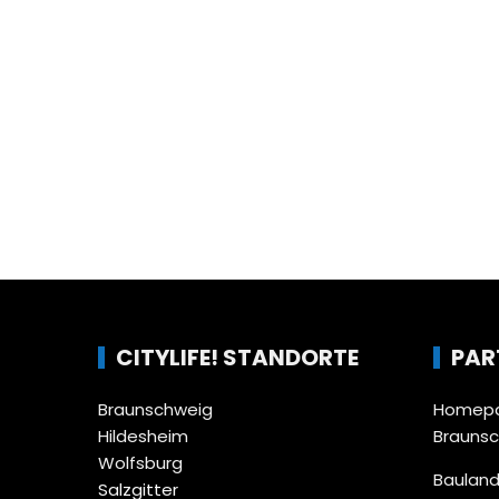
CITYLIFE! STANDORTE
PAR
Braunschweig
Homepa
Hildesheim
Brauns
Wolfsburg
Bauland
Salzgitter