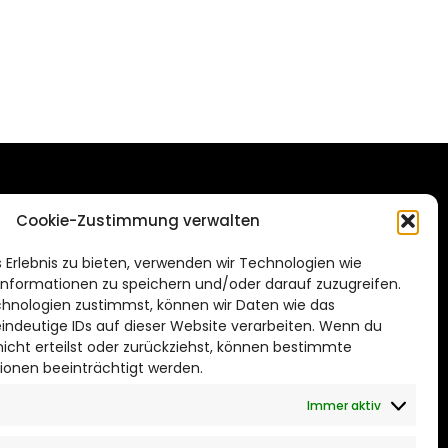
DAS STADTMAGAZIN
Cookie-Zustimmung verwalten
FÜR SALZGITTER
de
 Erlebnis zu bieten, verwenden wir Technologien wie
Impressum
nformationen zu speichern und/oder darauf zuzugreifen.
Datenschutzerklärung
hnologien zustimmst, können wir Daten wie das
eindeutige IDs auf dieser Website verarbeiten. Wenn du
Cookie Richtlinie
cht erteilst oder zurückziehst, können bestimmte
ionen beeinträchtigt werden.
CITYLIFE! BEI FACEBOOK
Immer aktiv