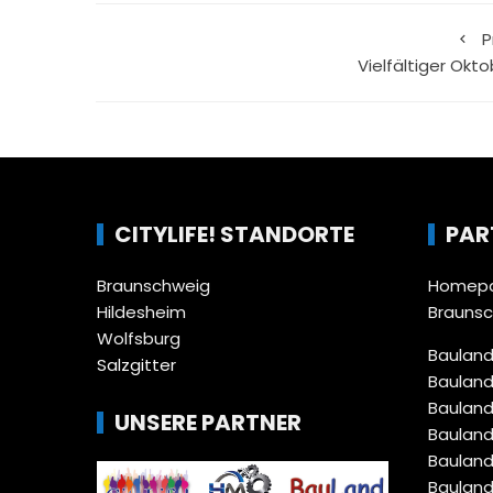
P
Vielfältiger Okto
CITYLIFE! STANDORTE
PAR
Braunschweig
Homepa
Hildesheim
Brauns
Wolfsburg
Bauland
Salzgitter
Bauland
Bauland
UNSERE PARTNER
Bauland
Bauland
Bauland