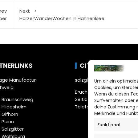
rev
Next
ber
HarzerWanderWochen in Hahnenklee
TNERLINKS
CITYLIFE!
ge Manufactur
salzgitter@citylifemedien.
Um dir ein optimales
chweig
Cookies, um Gerätei
Bruchtorwall 12
Wenn du diesen Tec
 Braunschweig
38100 Braunschweig
Surfverhalten oder 
 Hildesheim
Telefon: 0531 387220 – 65
deine Zustimmung ni
Merkmale und Funkt
 Gifhorn
 Peine
Funktional
 Salzgitter
 Wolfsburg