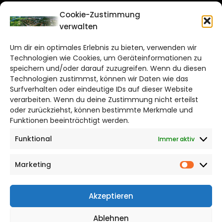
CITYLIFE!
Cookie-Zustimmung
verwalten
salzgitter@citylifemedien.de
Um dir ein optimales Erlebnis zu bieten, verwenden wir
Bruchtorwall 12
Technologien wie Cookies, um Geräteinformationen zu
38100 Braunschweig
speichern und/oder darauf zuzugreifen. Wenn du diesen
Technologien zustimmst, können wir Daten wie das
Telefon: 0531 387220 – 65
Surfverhalten oder eindeutige IDs auf dieser Website
verarbeiten. Wenn du deine Zustimmung nicht erteilst
DAS STADTMAGAZIN FÜR
oder zurückziehst, können bestimmte Merkmale und
SALZGITTER
Funktionen beeinträchtigt werden.
Funktional
Immer aktiv
Impressum
Datenschutzerklärung
Marketing
Cookie Richtlinie
Market
CITYLIFE! BEI FACEBOOK
Akzeptieren
Ablehnen