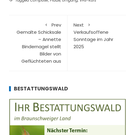
Tagged
Computer
,
Plätze
,
Umgang
,
VHS-Kurs
Prev
Next
Gemalte Schicksale
Verkaufsoffene
– Annette
Sonntage im Jahr
Bindernagel stellt
2025
Bilder von
Geflüchteten aus
BESTATTUNGSWALD