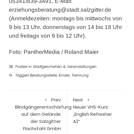
05341/839-3491, E-Mail:
erziehungsberatung@
stadt.salzgitter.
de
(Anmeldezeiten: montags bis mittwochs von
9 bis 13 Uhr, donnerstags von 14 bis 18 Uhr
und freitags von 9 bis 12 Uhr).
Foto: PantherMedia / Roland Maier
Posted in
Stadtgeschehen & Veranstaltungen
Tagged
Beratungsstelle
,
Kinder
,
Trennung
Prev
Next
Blindgängerentschärfung
Neuer VHS-Kurs:
auf dem Gelände
„English Refresher
der Salzgitter
A2“
Flachstahl GmbH