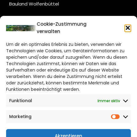
Bauland Wolfenbüttel
CITYLIFE!
Cookie-Zustimmung
verwalten
salzgitter@citylifemedien.de
Um dir ein optimales Erlebnis zu bieten, verwenden wir
Bruchtorwall 12
Technologien wie Cookies, um Geräteinformationen zu
38100 Braunschweig
speichern und/oder darauf zuzugreifen. Wenn du diesen
Technologien zustimmst, können wir Daten wie das
Telefon: 0531 387220 – 65
Surfverhalten oder eindeutige IDs auf dieser Website
verarbeiten. Wenn du deine Zustimmung nicht erteilst
DAS STADTMAGAZIN FÜR
oder zurückziehst, können bestimmte Merkmale und
SALZGITTER
Funktionen beeinträchtigt werden.
Funktional
Immer aktiv
Impressum
Datenschutzerklärung
Marketing
Cookie Richtlinie
Market
CITYLIFE! BEI FACEBOOK
Akzeptieren