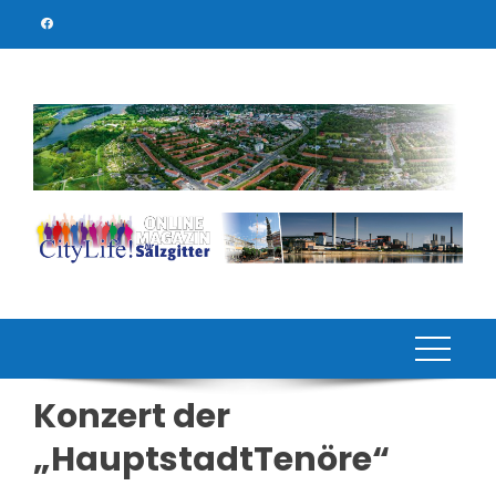
Skip
to
content
Konzert der
„HauptstadtTenöre“