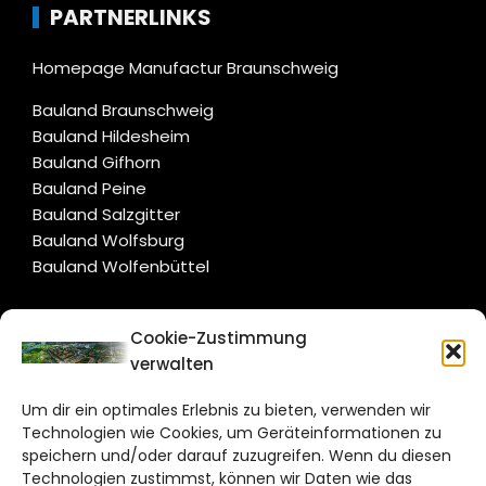
PARTNERLINKS
Homepage Manufactur Braunschweig
Bauland Braunschweig
Bauland Hildesheim
Bauland Gifhorn
Bauland Peine
Bauland Salzgitter
Bauland Wolfsburg
Bauland Wolfenbüttel
CITYLIFE!
Cookie-Zustimmung
verwalten
salzgitter@citylifemedien.de
Um dir ein optimales Erlebnis zu bieten, verwenden wir
Bruchtorwall 12
Technologien wie Cookies, um Geräteinformationen zu
38100 Braunschweig
speichern und/oder darauf zuzugreifen. Wenn du diesen
Technologien zustimmst, können wir Daten wie das
Telefon: 0531 387220 – 65