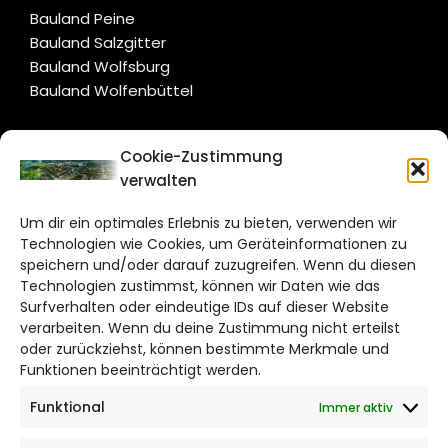
Bauland Peine
Bauland Salzgitter
Bauland Wolfsburg
Bauland Wolfenbüttel
CITYLIFE!
Cookie-Zustimmung
verwalten
salzgitter@citylifemedien.de
Um dir ein optimales Erlebnis zu bieten, verwenden wir
Bruchtorwall 12
Technologien wie Cookies, um Geräteinformationen zu
38100 Braunschweig
speichern und/oder darauf zuzugreifen. Wenn du diesen
Technologien zustimmst, können wir Daten wie das
Telefon: 0531 387220 – 65
Surfverhalten oder eindeutige IDs auf dieser Website
verarbeiten. Wenn du deine Zustimmung nicht erteilst
DAS STADTMAGAZIN FÜR
oder zurückziehst, können bestimmte Merkmale und
SALZGITTER
Funktionen beeinträchtigt werden.
Funktional
Immer aktiv
Impressum
Datenschutzerklärung