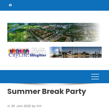
Skip
to
content
Summer Break Party
30. Juni 2025
by
H.H.