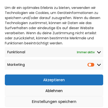
salzgitter@citylifemedien.de
Um dir ein optimales Erlebnis zu bieten, verwenden wir
Bruchtorwall 12
Technologien wie Cookies, um Geräteinformationen zu
38100 Braunschweig
speichern und/oder darauf zuzugreifen. Wenn du diesen
Technologien zustimmst, können wir Daten wie das
Telefon: 0531 387220 – 65
Surfverhalten oder eindeutige IDs auf dieser Website
verarbeiten. Wenn du deine Zustimmung nicht erteilst
DAS STADTMAGAZIN FÜR
oder zurückziehst, können bestimmte Merkmale und
SALZGITTER
Funktionen beeinträchtigt werden.
Funktional
Immer aktiv
Impressum
Datenschutzerklärung
Marketing
Cookie Richtlinie
Market
CITYLIFE! BEI FACEBOOK
Akzeptieren
Ablehnen
Einstellungen speichern