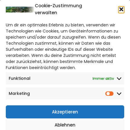
CITYLIFE!
Cookie-Zustimmung
verwalten
salzgitter@citylifemedien.de
Um dir ein optimales Erlebnis zu bieten, verwenden wir
Bruchtorwall 12
Technologien wie Cookies, um Geräteinformationen zu
38100 Braunschweig
speichern und/oder darauf zuzugreifen. Wenn du diesen
Technologien zustimmst, können wir Daten wie das
Telefon: 0531 387220 – 65
Surfverhalten oder eindeutige IDs auf dieser Website
verarbeiten. Wenn du deine Zustimmung nicht erteilst
DAS STADTMAGAZIN FÜR
oder zurückziehst, können bestimmte Merkmale und
SALZGITTER
Funktionen beeinträchtigt werden.
Funktional
Immer aktiv
Impressum
Datenschutzerklärung
Marketing
Cookie Richtlinie
Market
CITYLIFE! BEI FACEBOOK
Akzeptieren
Ablehnen