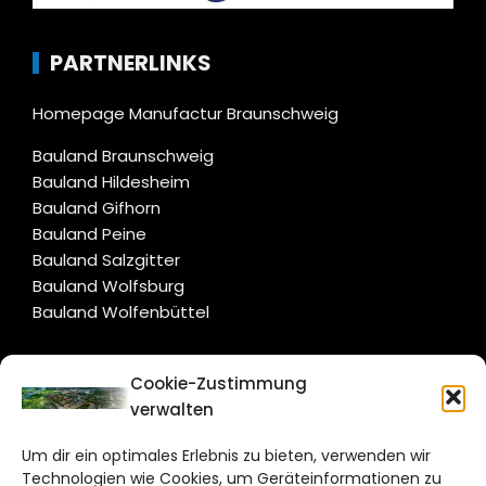
PARTNERLINKS
Homepage Manufactur Braunschweig
Bauland Braunschweig
Bauland Hildesheim
Bauland Gifhorn
Bauland Peine
Bauland Salzgitter
Bauland Wolfsburg
Bauland Wolfenbüttel
CITYLIFE!
Cookie-Zustimmung
verwalten
salzgitter@citylifemedien.de
Um dir ein optimales Erlebnis zu bieten, verwenden wir
Bruchtorwall 12
Technologien wie Cookies, um Geräteinformationen zu