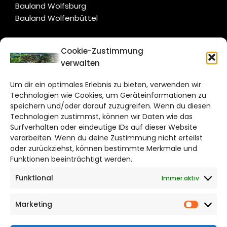
Bauland Wolfsburg
Bauland Wolfenbüttel
CITYLIFE!
Cookie-Zustimmung
verwalten
salzgitter@citylifemedien.de
Um dir ein optimales Erlebnis zu bieten, verwenden wir
Bruchtorwall 12
Technologien wie Cookies, um Geräteinformationen zu
38100 Braunschweig
speichern und/oder darauf zuzugreifen. Wenn du diesen
Technologien zustimmst, können wir Daten wie das
Telefon: 0531 387220 – 65
Surfverhalten oder eindeutige IDs auf dieser Website
verarbeiten. Wenn du deine Zustimmung nicht erteilst
DAS STADTMAGAZIN FÜR
oder zurückziehst, können bestimmte Merkmale und
SALZGITTER
Funktionen beeinträchtigt werden.
Funktional
Immer aktiv
Impressum
Datenschutzerklärung
Marketing
Cookie Richtlinie
Market